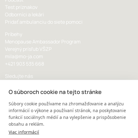
Test príznakov
Odborníci a lekári
Pridať ambulanciu do siete pomoci
Príbehy
Menopause Ambassador Program
Verejný prísľub VŠZP
mila@mo-ja.com
+421 903 535 668
Sledujte nás
O súboroch cookie na tejto stránke
Súbory cookie používame na zhromažďovanie a analýzu
informácií o výkone a používaní stránok, na poskytovanie
© 2025 MOJA - Všetky práva vyhradené
funkcií sociálnych médií a na vylepšenie a prispôsobenie
Ochrana osobných údajov
obsahu a reklám.
Viac informácií