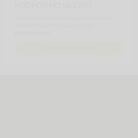
PODPOR HO MÚDRO
Komplex živín, navrhnutý podľa aktuálnych
vedeckých poznatkov a potrieb žien v
perimenopauze.
SPOZNAJ MOJA PHASE