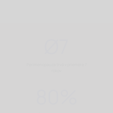
Ø
7
Perimenopauza trvá v priemere 7
rokov
80
%