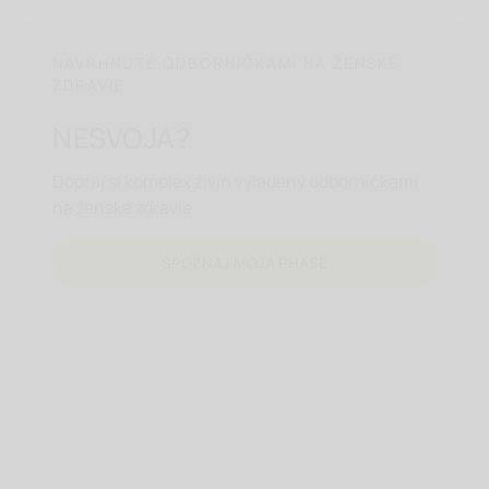
NAVRHNUTÉ ODBORNÍČKAMI NA ŽENSKÉ
ZDRAVIE
NESVOJA?
Dopraj si komplex živín vyladený odborníčkami
na ženské zdravie.
SPOZNAJ MOJA PHASE