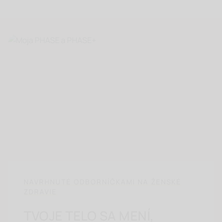
DOC. MUDR. ALEXANDRA
KRIŠTÚFKOVÁ, PHD.
NAVRHNUTÉ ODBORNÍČKAMI NA ŽENSKÉ
ZDRAVIE
TVOJE TELO SA MENÍ,