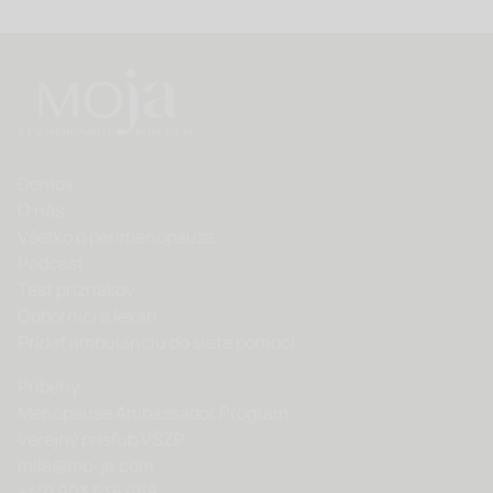
Domov
O nás
Všetko o perimenopauze
Podcast
Test príznakov
Odborníci a lekári
Pridať ambulanciu do siete pomoci
Príbehy
Menopause Ambassador Program
Verejný prísľub VŠZP
mila@mo-ja.com
+421 903 535 668