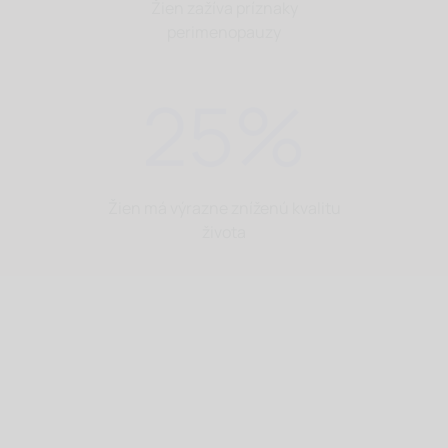
Žien zažíva príznaky
perimenopauzy
25
%
Žien má výrazne zníženú kvalitu
života