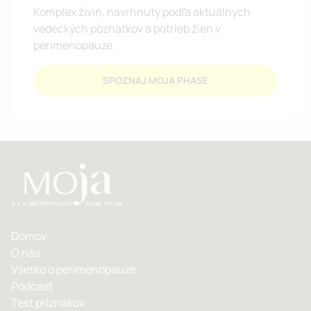
Komplex živín, navrhnutý podľa aktuálnych
vedeckých poznatkov a potrieb žien v
perimenopauze.
SPOZNAJ MOJA PHASE
Domov
O nás
Všetko o perimenopauze
Podcast
Test príznakov