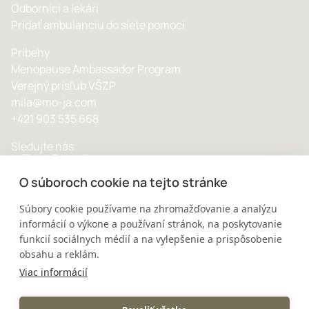
Odborníci a lekári
Pridať ambulanciu do siete pomoci
Príbehy
Menopause Ambassador Program
Verejný prísľub VŠZP
mila@mo-ja.com
+421 903 535 668
Sledujte nás
O súboroch cookie na tejto stránke
Súbory cookie používame na zhromažďovanie a analýzu
informácií o výkone a používaní stránok, na poskytovanie
© 2025 MOJA - Všetky práva vyhradené
funkcií sociálnych médií a na vylepšenie a prispôsobenie
Ochrana osobných údajov
obsahu a reklám.
Viac informácií
Poskytnuté a zverejnené informácie majú výlučne informatívny
a edukačný charakter. Nie sú náhradou lekárskej starostlivosti.