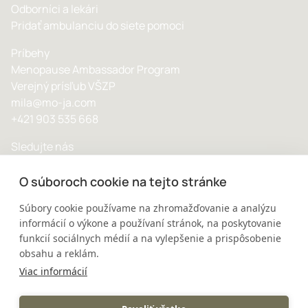
Odborníci a lekári
Pridať ambulanciu do siete pomoci
Príbehy
Menopause Ambassador Program
Verejný prísľub VŠZP
mila@mo-ja.com
+421 903 535 668
Sledujte nás
O súboroch cookie na tejto stránke
Súbory cookie používame na zhromažďovanie a analýzu
informácií o výkone a používaní stránok, na poskytovanie
© 2025 MOJA - Všetky práva vyhradené
funkcií sociálnych médií a na vylepšenie a prispôsobenie
Ochrana osobných údajov
obsahu a reklám.
Viac informácií
Poskytnuté a zverejnené informácie majú výlučne informatívny
a edukačný charakter. Nie sú náhradou lekárskej starostlivosti.