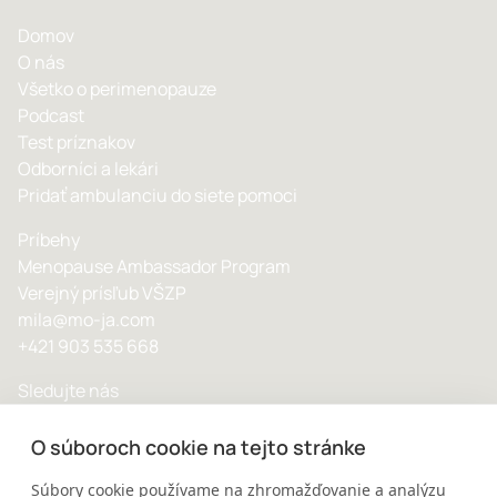
Domov
O nás
Všetko o perimenopauze
Podcast
Test príznakov
Odborníci a lekári
Pridať ambulanciu do siete pomoci
Príbehy
Menopause Ambassador Program
Verejný prísľub VŠZP
mila@mo-ja.com
+421 903 535 668
Sledujte nás
O súboroch cookie na tejto stránke
Súbory cookie používame na zhromažďovanie a analýzu