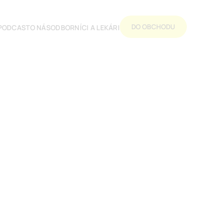
DO OBCHODU
PODCAST
O NÁS
ODBORNÍCI A LEKÁRI